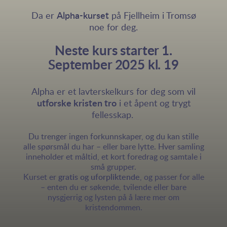
Da er
Alpha-kurset
på Fjellheim i Tromsø
noe for deg.
Neste kurs starter 1.
September 2025 kl. 19
Alpha er et lavterskelkurs for deg som vil
utforske kristen tro
i et åpent og trygt
felle
sskap.
Du trenger ingen forkunnskaper, og du kan stille
alle spørsmål du har – eller bare lytte. Hver samling
inneholder et måltid, et kort foredrag og samtale i
små grupper.
Kurset er
gratis og uforpliktende
, og passer for alle
– enten du er søkende, tvilende eller bare
nysgjerrig og lysten på å lære mer om
kristendommen.