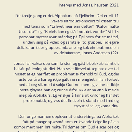
Intervju med Jonas, hausten 2021
For tredje gong er det Alphakurs på Fjellheim. Det er eit 11
vekers introduksjonskurs til kristen tru
med tema som "Er livet meir enn dette?", "Kvifor måtte
Jesus dø?" og "Korleis kan eg stå imot det vonde?" Vel 15
personar møtest kvar måndag på Fjellheim for eit måltid,
undervising på video og samtale i to grupper. Tidlegare
deltakarar leder gruppesamtalane. Eg tok ein prat med ein
av deltakarane, Jonas Andersen (29).
Jonas har vakse opp som kristen og gått bibelskule samt eit
halvår på teologistudiet. Han seier likevel at «eg har over tid
innsett at eg har fått eit problematisk forhold til Gud, og dei
siste par åra har eg ikkje gått i ein menighet.» Han fortset
med at «eg slit med å søkja Gud no, men eg vil heller ikkje
berre gløyma han og kunne difor ikkje anna enn å melde
meg på Alphakurs. Eg ynskjer å finna ut kvifor eg har det
problematisk, og viss det finst ein tilstand med fred og
trøyst så vil eg koma dit».
Den unge mannen opplever at undervisinga på Alpha tek
fatt på mange spørsmål som er levande i eige liv på ein
komprimert men bra måte. Til dømes om Gud elskar oss og