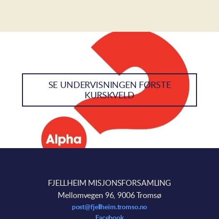
SE UNDERVISNINGEN FØRSTE
KURSKVELD
FJELLHEIM MISJONSFORSAMLING
Mellomvegen 96, 9006 Tromsø
post@fjellheim.tromso.no
Facebook