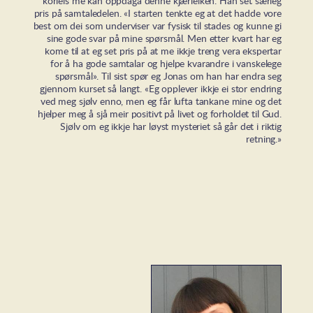
korleis me kan oppdaga denne kjærleiken. Han set særleg
pris på samtaledelen. «I starten tenkte eg at det hadde vore
best om dei som underviser var fysisk til stades og kunne gi
sine gode svar på mine spørsmål. Men etter kvart har eg
kome til at eg set pris på at me ikkje treng vera ekspertar
for å ha gode samtalar og hjelpe kvarandre i vanskelege
spørsmål». Til sist spør eg Jonas om han har endra seg
gjennom kurset så langt. «Eg opplever ikkje ei stor endring
ved meg sjølv enno, men eg får lufta tankane mine og det
hjelper meg å sjå meir positivt på livet og forholdet til Gud.
Sjølv om eg ikkje har løyst mysteriet så går det i riktig
retning.»