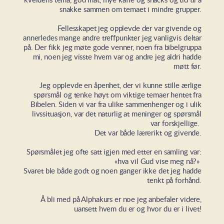
kveldens tema, god mat, mye kaffe og snacks og tid til å
snakke sammen om temaet i mindre grupper.
Fellesskapet jeg opplevde der var givende og
annerledes mange andre treffpunkter jeg vanligvis deltar
på. Der fikk jeg møte gode venner, noen fra bibelgruppa
mi, noen jeg visste hvem var og andre jeg aldri hadde
møtt før.
Jeg opplevde en åpenhet, der vi kunne stille ærlige
spørsmål og tenke høyt om viktige temaer hentet fra
Bibelen. Siden vi var fra ulike sammenhenger og i ulik
livssituasjon, var det naturlig at meninger og spørsmål
var forskjellige.
Det var både lærerikt og givende.
Spørsmålet jeg ofte satt igjen med etter en samling var:
«hva vil Gud vise meg nå?»
Svaret ble både godt og noen ganger ikke det jeg hadde
tenkt på forhånd.
Å bli med på Alphakurs er noe jeg anbefaler videre,
uansett hvem du er og hvor du er i livet!