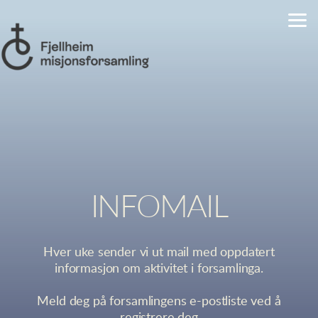
Skip to main content
INFOMAIL
Hver uke sender vi ut mail med oppdatert
informasjon om aktivitet i forsamlinga.
Meld deg på forsamlingens e-postliste ved å
registrere deg